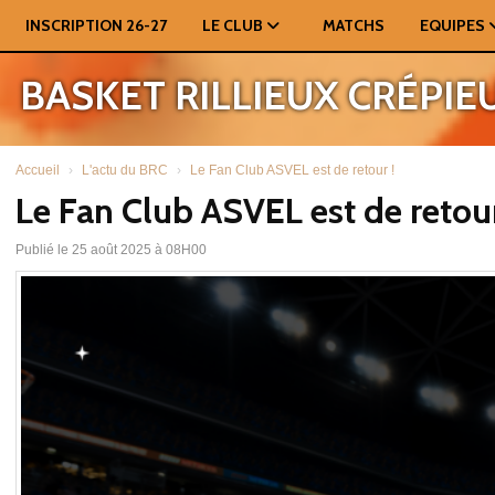
Panneau de gestion des cookies
INSCRIPTION 26-27
LE CLUB
MATCHS
EQUIPES
BASKET RILLIEUX CRÉPIE
Accueil
L'actu du BRC
Le Fan Club ASVEL est de retour !
Le Fan Club ASVEL est de retour
Publié le 25 août 2025 à 08H00