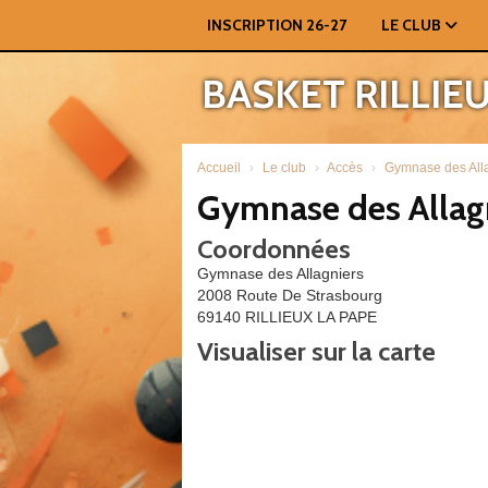
Panneau de gestion des cookies
INSCRIPTION 26-27
LE CLUB
BASKET RILLIE
Accueil
Le club
Accès
Gymnase des All
Gymnase des Allag
Coordonnées
Gymnase des Allagniers
2008 Route De Strasbourg
69140 RILLIEUX LA PAPE
Visualiser sur la carte